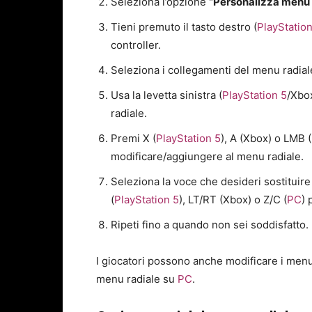
Seleziona l’opzione
“Personalizza menu 
Tieni premuto il tasto destro (
PlayStation
controller.
Seleziona i collegamenti del menu radia
Usa la levetta sinistra (
PlayStation 5
/Xbox
radiale.
Premi X (
PlayStation 5
), A (Xbox) o LMB (
modificare/aggiungere al menu radiale.
Seleziona la voce che desideri sostituir
(
PlayStation 5
), LT/RT (Xbox) o Z/C (
PC
) 
Ripeti fino a quando non sei soddisfatto.
I giocatori possono anche modificare i menu
menu radiale su
PC
.