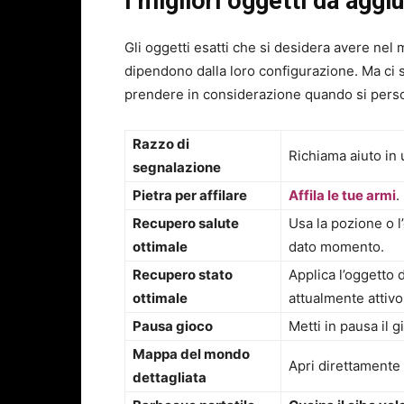
I migliori oggetti da aggi
Gli oggetti esatti che si desidera avere nel
dipendono dalla loro configurazione. Ma ci 
prendere in considerazione quando si perso
Razzo di
Richiama aiuto in u
segnalazione
Pietra per affilare
Affila le tue armi
.
Recupero salute
Usa la pozione o l
ottimale
dato momento.
Recupero stato
Applica l’oggetto 
ottimale
attualmente attivo
Pausa gioco
Metti in pausa il 
Mappa del mondo
Apri direttamente 
dettagliata