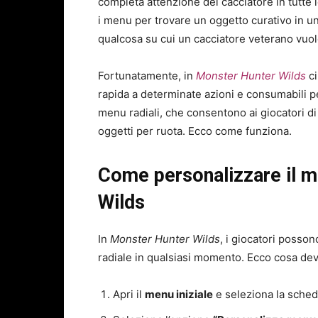
completa attenzione del cacciatore in tutte 
i menu per trovare un oggetto curativo in un
qualcosa su cui un cacciatore veterano vuol
Fortunatamente, in
Monster Hunter Wilds
ci
rapida a determinate azioni e consumabili p
menu radiali, che consentono ai giocatori d
oggetti per ruota. Ecco come funziona.
Come personalizzare il m
Wilds
In
Monster Hunter Wilds
, i giocatori posso
radiale in qualsiasi momento. Ecco cosa devi
Apri il
menu iniziale
e seleziona la scheda