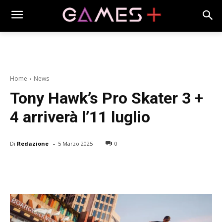
Home
News
Tony Hawk’s Pro Skater 3 +
4 arriverà l’11 luglio
-
Di
Redazione
5 Marzo 2025
0