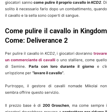
giocatori sanno
come pulire il proprio cavallo in
KCD2
. Di
solito è necessario farlo dopo un combattimento, quando
il cavallo e la sella sono coperti di sangue.
Come pulire il cavallo in Kingdom
Come: Deliverance 2
Per pulire il cavallo in
KCD2
, i giocatori dovranno
trovare
un commerciante di cavalli
o uno stalliere, come quello
di Semine.
Parla con loro durante il giorno
e c’è
un’opzione per
“lavare il cavallo”
.
Purtroppo, il gestore di cavalli nomade Mikolai non
sembra offrire questo servizio.
Il prezzo base è di
200 Groschen
, ma come sempre i
giocatori dovrebbero provare a
contrattare per ridurre il