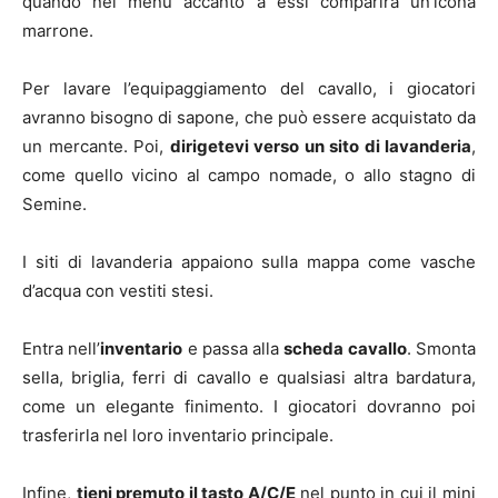
quando nel menu accanto a essi comparirà un’icona
marrone.
Per lavare l’equipaggiamento del cavallo, i giocatori
avranno bisogno di sapone, che può essere acquistato da
un mercante. Poi,
dirigetevi verso un sito di lavanderia
,
come quello vicino al campo nomade, o allo stagno di
Semine.
I siti di lavanderia appaiono sulla mappa come vasche
d’acqua con vestiti stesi.
Entra nell’
inventario
e passa alla
scheda cavallo
. Smonta
sella, briglia, ferri di cavallo e qualsiasi altra bardatura,
come un elegante finimento. I giocatori dovranno poi
trasferirla nel loro inventario principale.
Infine,
tieni premuto il tasto A/C/E
nel punto in cui il mini