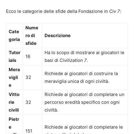
Ecco le categorie delle sfide della Fondazione in
Civ 7
:
Nume
Cate
ro di
Descrizione
goria
sfide
Tutor
Ha lo scopo di mostrare ai giocatori le
16
ials
basi di
Civilization 7
.
Mera
Richiede ai giocatori di costruire la
vigli
32
meraviglia unica di ogni civiltà.
e
Vitto
Richiede ai giocatori di completare un
rie
32
percorso eredità specifico con ogni
civili
civiltà.
Pietr
e
Richiede ai giocatori di completare le
151