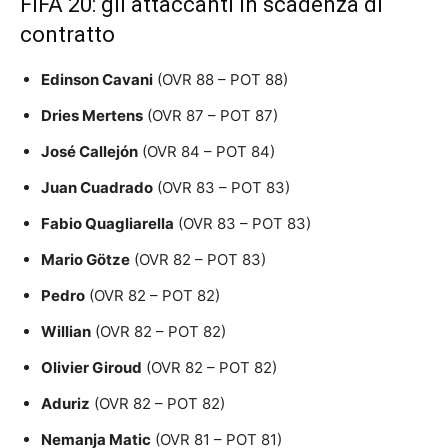
FIFA 20: gli attaccanti in scadenza di
contratto
Edinson Cavani
(OVR 88 – POT 88)
Dries Mertens
(OVR 87 – POT 87)
José Callejón
(OVR 84 – POT 84)
Juan Cuadrado
(OVR 83 – POT 83)
Fabio Quagliarella
(OVR 83 – POT 83)
Mario Götze
(OVR 82 – POT 83)
Pedro
(OVR 82 – POT 82)
Willian
(OVR 82 – POT 82)
Olivier Giroud
(OVR 82 – POT 82)
Aduriz
(OVR 82 – POT 82)
Nemanja Matic
(OVR 81 – POT 81)