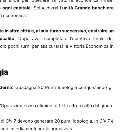
tima sfida per ottenere la vittoria economica finale:
n ogni capitale
. Sbloccherai l’
unità Grande banchiere
tà economica.
in altre città e, al suo turno successivo, costruire un
ocalità
. Dopo aver completato l’obiettivo finale del
lo pochi turni per assicurarsi la Vittoria Economica in
gia
oderna
: Guadagna 20 Punti Ideologia conquistando gli
’Operazione Ivy o elimina tutte le altre civiltà dal gioco
 di
Civ 7
devono generare 20 punti ideologia. In
Civ 7
è
ndo insediamenti per la prima volta.