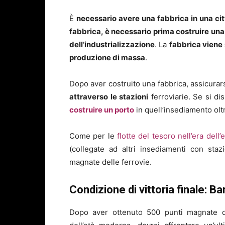
È
necessario avere una fabbrica in una citt
fabbrica, è necessario prima costruire una
dell’industrializzazione
. La
fabbrica viene 
produzione di massa
.
Dopo aver costruito una fabbrica, assicurar
attraverso le stazioni
ferroviarie. Se si d
costruire un porto
in quell’insediamento oltr
Come per le
flotte del tesoro nell’era dell
(collegate ad altri insediamenti con sta
magnate delle ferrovie.
Condizione di vittoria finale: 
Dopo aver ottenuto 500 punti magnate del