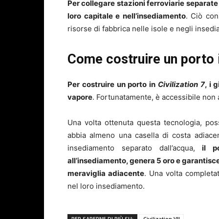
Per collegare stazioni ferroviarie separate 
loro capitale e nell’insediamento
. Ciò con
risorse di fabbrica nelle isole e negli insedi
Come costruire un porto i
Per costruire un porto in
Civilization 7
, i 
vapore
. Fortunatamente, è accessibile non 
Una volta ottenuta questa tecnologia, po
abbia almeno una casella di costa adiacent
insediamento separato dall’acqua,
il p
all’insediamento, genera 5 oro e garantisce
meraviglia adiacente
. Una volta completat
nel loro insediamento.
PER SAPERNE DI PIÙ SU:
Civilization VII