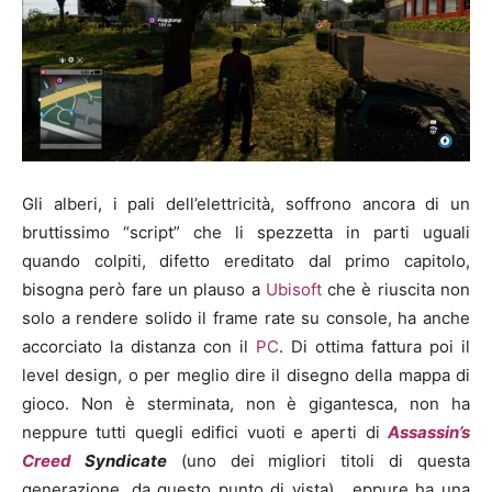
Gli alberi, i pali dell’elettricità, soffrono ancora di un
bruttissimo “script” che li spezzetta in parti uguali
quando colpiti, difetto ereditato dal primo capitolo,
bisogna però fare un plauso a
Ubisoft
che è riuscita non
solo a rendere solido il frame rate su console, ha anche
accorciato la distanza con il
PC
. Di ottima fattura poi il
level design, o per meglio dire il disegno della mappa di
gioco. Non è sterminata, non è gigantesca, non ha
neppure tutti quegli edifici vuoti e aperti di
Assassin’s
Creed
Syndicate
(uno dei migliori titoli di questa
generazione, da questo punto di vista), eppure ha una