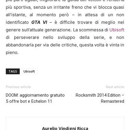
più sportiva, senza un irritante freno che vi blocca quasi
all’istante, al momento però – in attesa di un non
identificato
GTA VI
– è difficile trovare di meglio nel
genere sull’attuale generazione. La scommessa di
Ubisoft
di perseverare nello sviluppo della serie, e non
abbandonarla per via delle critiche, questa volta è vinta in
pieno.
TAGS
Ubisoft
Previous article
Next article
DOOM: aggiornamento gratuito
Rocksmith 2014 Edition –
5 offre bot e Echelon 11
Remastered
Aurelio Vindigni Ricca