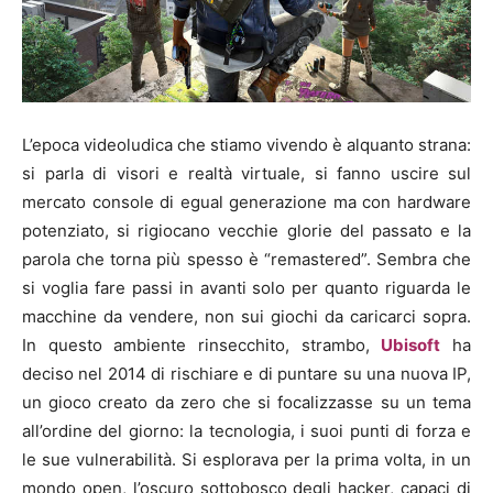
L’epoca videoludica che stiamo vivendo è alquanto strana:
si parla di visori e realtà virtuale, si fanno uscire sul
mercato console di egual generazione ma con hardware
potenziato, si rigiocano vecchie glorie del passato e la
parola che torna più spesso è “remastered”. Sembra che
si voglia fare passi in avanti solo per quanto riguarda le
macchine da vendere, non sui giochi da caricarci sopra.
In questo ambiente rinsecchito, strambo,
Ubisoft
ha
deciso nel 2014 di rischiare e di puntare su una nuova IP,
un gioco creato da zero che si focalizzasse su un tema
all’ordine del giorno: la tecnologia, i suoi punti di forza e
le sue vulnerabilità. Si esplorava per la prima volta, in un
mondo open, l’oscuro sottobosco degli hacker, capaci di