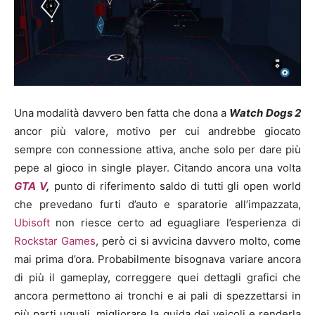
Una modalità davvero ben fatta che dona a
Watch Dogs 2
ancor più valore, motivo per cui andrebbe giocato
sempre con connessione attiva, anche solo per dare più
pepe al gioco in single player. Citando ancora una volta
GTA V
,
punto di riferimento saldo di tutti gli open world
che prevedano furti d’auto e sparatorie all’impazzata,
Ubisoft
non riesce certo ad eguagliare l’esperienza di
Rockstar Games
, però ci si avvicina davvero molto, come
mai prima d’ora. Probabilmente bisognava variare ancora
di più il gameplay, correggere quei dettagli grafici che
ancora permettono ai tronchi e ai pali di spezzettarsi in
più parti uguali, migliorare la guida dei veicoli e renderla