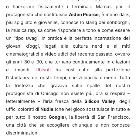
o hackerare fisicamente i terminali. Marcus poi, il
protagonista che sostituisce
Aiden Pearce
, è meno dark,
più spigliato e giovanile, conosce lo slang dei sobborghi,
la musica rap, sa come rispondere a tono e come essere
un “tipo swag”. In pratica è la perfetta incarnazione dei
giovani d’oggi, legati alla cultura nerd e ai miti
cinematografici e videoludici del recente passato, ovvero
gli anni ’80 e ’90, che tornano continuamente in citazioni
e rimandi.
Ubisoft
ha così colto alla perfezione
l’istantanea dei nostri tempi, che vi piaccia o meno. Tutta
la tristezza che gravava sulle spalle del nostro
protagonista di Chicago non esiste più, ora si respira –
letteralmente – l’aria fresca della
Silicon Valley
, degli
uffici colorati di
Nudle
(che nel gioco sostituisce in tutto e
per tutto il nostro
Google
), la libertà di San Francisco,
una città che sa accogliere chiunque e non conosce
discriminazioni.