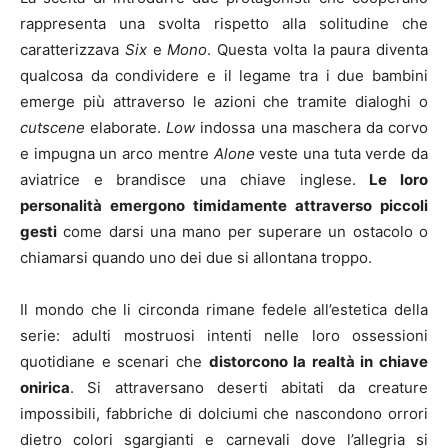
rappresenta una svolta rispetto alla solitudine che
caratterizzava
Six
e
Mono
. Questa volta la paura diventa
qualcosa da condividere e il legame tra i due bambini
emerge più attraverso le azioni che tramite dialoghi o
cutscene
elaborate.
Low
indossa una maschera da corvo
e impugna un arco mentre
Alone
veste una tuta verde da
aviatrice e brandisce una chiave inglese.
Le loro
personalità emergono timidamente attraverso piccoli
gesti
come darsi una mano per superare un ostacolo o
chiamarsi quando uno dei due si allontana troppo.
Il mondo che li circonda rimane fedele all’estetica della
serie: adulti mostruosi intenti nelle loro ossessioni
quotidiane e scenari che
distorcono la realtà in chiave
onirica
. Si attraversano deserti abitati da creature
impossibili, fabbriche di dolciumi che nascondono orrori
dietro colori sgargianti e carnevali dove l’allegria si