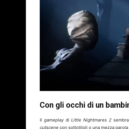
Con gli occhi di un bambi
Il
gameplay
di
Little Nightmares 2
sembra 
cutscene
con sottotitoli o una mezza parola