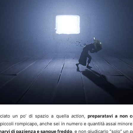
ciato un po’ di spazio a quella
action
,
preparatavi a non c
 piccoli rompicapo, anche sei in numero e quantità assai minor
arvi di pazienza e sangue freddo
, e non giudicarlo “solo” un
p