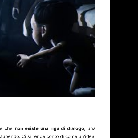
te che
non esiste una riga di dialogo
, una
stupendo. Ci si rende conto di come un’idea,