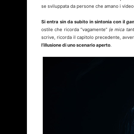
se sviluppata da persone che amano i videogi
Si entra sin da subito in sintonia con il
ga
ostile che ricorda “vagamente”
(e mica tant
scrive, ricorda il capitolo precedente, avver
l’illusione di uno scenario aperto
.