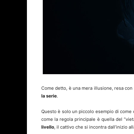
Come detto, è una mera illusione, resa con
la serie
.
Questo è solo un piccolo esempio di come
come la regola principale è quella del “viet
livello
, il cattivo che si incontra dall’inizio 