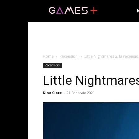
Home
Recensioni
Little Nightmares 2, la recensi
Recensioni
Little Nightmare
Dino Cioce
-
21 Febbraio 2021