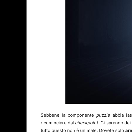
Sebbene la componente
puzzle
abbia las
ricominciare dal
checkpoint
. Ci saranno dei
tutto questo non è un male. Dovete solo
arm