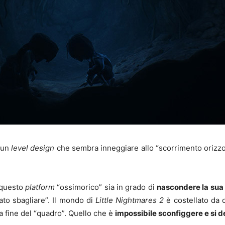
 un
level design
che sembra inneggiare allo “scorrimento orizzo
 questo
platform
“ossimorico” sia in grado di
nascondere la sua
ato sbagliare”. Il mondo di
Little Nightmares 2
è costellato da o
alla fine del “quadro”. Quello che è
impossibile sconfiggere e si d