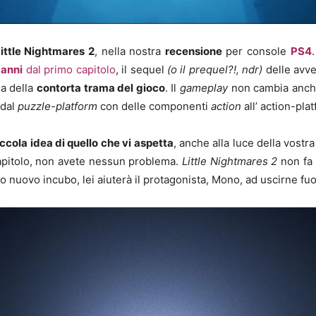
ittle Nightmares 2
, nella nostra
recensione
per console
PS4
 anni
dal primo capitolo
, il sequel
(o il prequel?!, ndr)
delle avve
la della
contorta trama del gioco
. Il
gameplay
non cambia anche
 dal
puzzle-platform
con delle componenti
action
all’ action-pl
ccola idea di quello che vi aspetta
, anche alla luce della vost
capitolo, non avete nessun problema.
Little Nightmares 2
non fa 
o nuovo incubo, lei aiuterà il protagonista, Mono, ad uscirne fuor