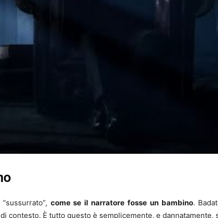
no
“sussurrato”,
come se il narratore fosse un bambino
. Bada
 di contesto. È tutto questo è semplicemente, e dannatamente, 