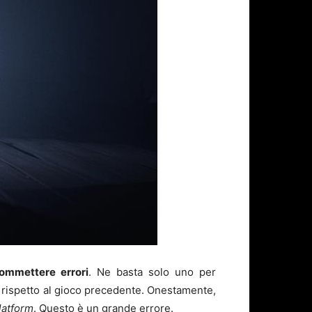
ommettere errori
. Ne basta solo uno per
e rispetto al gioco precedente. Onestamente,
latform
. Questo è un grande errore.