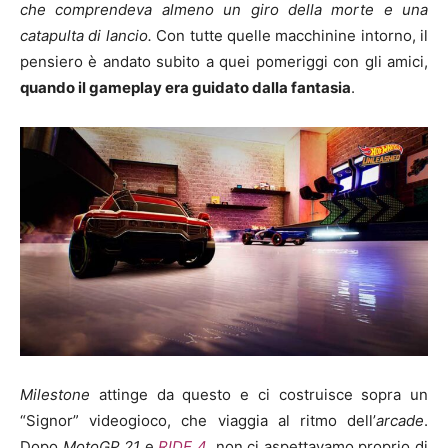
che comprendeva almeno un giro della morte e una
catapulta di lancio.
Con tutte quelle macchinine intorno, il
pensiero è andato subito a quei pomeriggi con gli amici,
quando il gameplay era guidato dalla fantasia
.
Milestone
attinge da questo e ci costruisce sopra un
“Signor” videogioco, che viaggia al ritmo dell’
arcade
.
Dopo
MotoGP 21
e
RIDE 4
, non ci aspettavamo proprio di