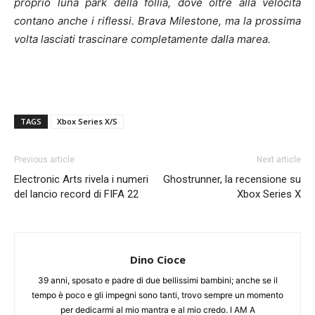
proprio luna park della follia, dove oltre alla velocità
contano anche i riflessi. Brava Milestone, ma la prossima
volta lasciati trascinare completamente dalla marea.
TAGS
Xbox Series X/S
Previous article
Next article
Electronic Arts rivela i numeri
Ghostrunner, la recensione su
del lancio record di FIFA 22
Xbox Series X
Dino Cioce
39 anni, sposato e padre di due bellissimi bambini; anche se il
tempo è poco e gli impegni sono tanti, trovo sempre un momento
per dedicarmi al mio mantra e al mio credo. I AM A