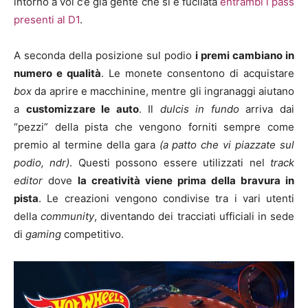
intorno a voi c’è già gente che si è fucilata
entrambi i pass
presenti al D1
.
A seconda della posizione sul podio
i premi cambiano in
numero e qualità
. Le monete consentono di acquistare
box
da aprire e macchinine, mentre gli ingranaggi aiutano
a
customizzare le auto
. Il
dulcis in fundo
arriva dai
“pezzi” della pista che vengono forniti sempre come
premio al termine della gara
(a patto che vi piazzate sul
podio, ndr)
. Questi possono essere utilizzati nel
track
editor
dove
la creatività viene prima della bravura in
pista
. Le creazioni vengono condivise tra i vari utenti
della
community
, diventando dei tracciati ufficiali in sede
di
gaming
competitivo.