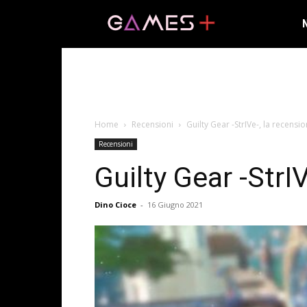
Home
Recensioni
Guilty Gear -StrIVe-, la recensi
Recensioni
Guilty Gear -StrI
Dino Cioce
-
16 Giugno 2021