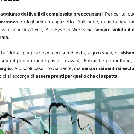
raggiunto dei livelli di complessità preoccupanti
. Per carità, q
correnza
e ritagliarsi uno spazietto. D’altronde, quando devi fa
vent’anni di attività,
Arc System Works
ha sempre voluto il 
rara.
le “dritte” più preziose, con la richiesta, a gran voce, di
abbass
a, sono il primo grande passo in avanti. Entrambe permettono,
meglio
. A piccoli passi, ovviamente, ma
senza mai sentirsi esclu
mo ci si accorge di
essere pronti per quello che ci aspetta
.