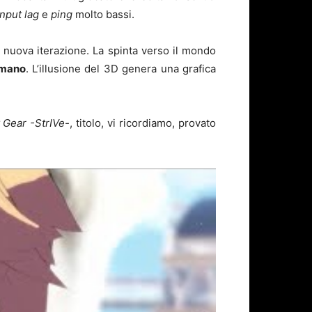
input lag
e
ping
molto bassi.
a nuova iterazione. La spinta verso il mondo
a mano
. L’illusione del 3D genera una grafica
y Gear -StrIVe-
, titolo, vi ricordiamo, provato