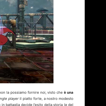
on la possiamo fornire noi, visto che
è una
ingle player
il piatto forte, a nostro modesto
n battaglia decide l’esito della storia (e del