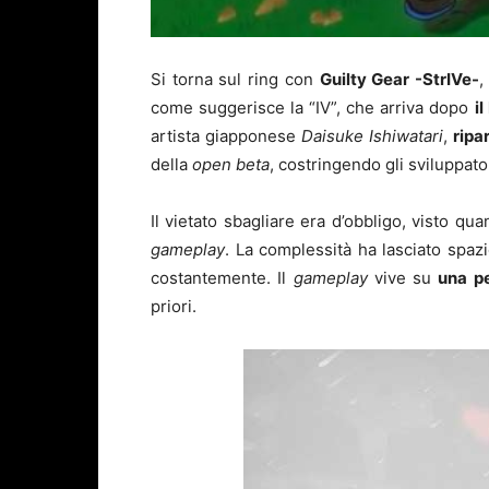
Si torna sul ring con
Guilty Gear -StrIVe-
,
come suggerisce la “IV”, che arriva dopo
i
artista giapponese
Daisuke Ishiwatari
,
ripa
della
open beta
, costringendo gli sviluppato
Il vietato sbagliare era d’obbligo, visto qu
gameplay
. La complessità ha lasciato spaz
costantemente. Il
gameplay
vive su
una pe
priori.