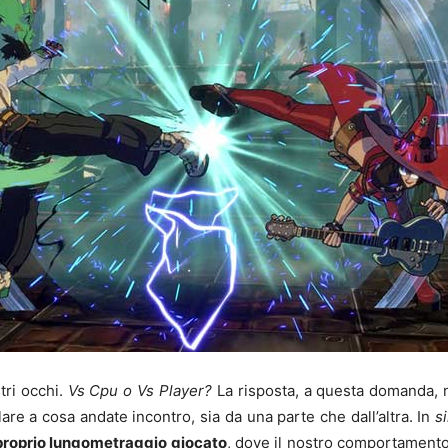
tri occhi.
Vs Cpu o Vs Player?
La risposta, a questa domanda, n
are a cosa andate incontro, sia da una parte che dall’altra. In
s
proprio lungometraggio giocato
, dove il nostro comportamento i