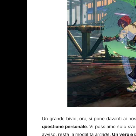
Un grande bivio, ora, si pone davanti ai nos
questione personale
. Vi possiamo solo svel
avviso, resta la modalità
arcade
.
Un vero e 