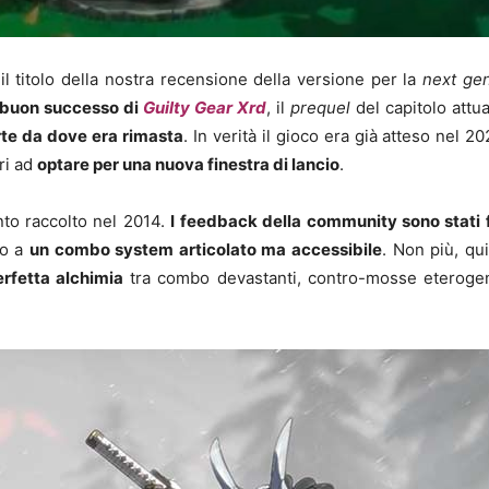
 il titolo della nostra recensione della versione per la
next ge
l buon successo di
Guilty Gear Xrd
, il
prequel
del capitolo attu
rte da dove era rimasta
. In verità il gioco era già atteso nel 2
ri ad
optare per una nuova finestra di lancio
.
anto raccolto nel 2014.
I feedback della community sono stati
io a
un combo system articolato ma accessibile
. Non più, qu
rfetta alchimia
tra combo devastanti, contro-mosse eterogene