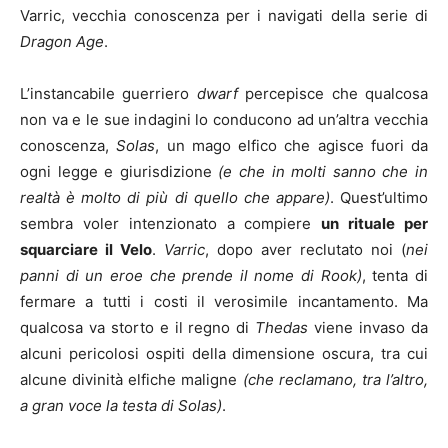
Varric, vecchia conoscenza per i navigati della serie di
Dragon Age
.
L’instancabile guerriero
dwarf
percepisce che qualcosa
non va e le sue indagini lo conducono ad un’altra vecchia
conoscenza,
Solas
, un mago elfico che agisce fuori da
ogni legge e giurisdizione
(e che in molti sanno che in
realtà è molto di più di quello che appare)
. Quest’ultimo
sembra voler intenzionato a compiere
un rituale per
squarciare il Velo
.
Varric
, dopo aver reclutato noi (
nei
panni di un eroe che prende il nome di Rook)
, tenta di
fermare a tutti i costi il verosimile incantamento. Ma
qualcosa va storto e il regno di
Thedas
viene invaso da
alcuni pericolosi ospiti della dimensione oscura, tra cui
alcune divinità elfiche maligne
(che reclamano, tra l’altro,
a gran voce la testa di Solas)
.