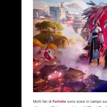
Molti fan di
Fortnite
sono scesi in campo sui 