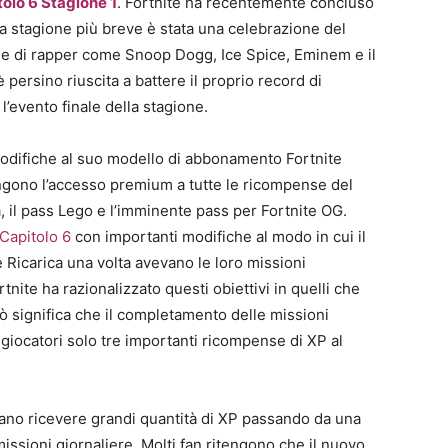
tolo 6 Stagione 1
. Fortnite ha recentemente concluso
 La stagione più breve è stata una celebrazione del
one di rapper come Snoop Dogg, Ice Spice, Eminem e il
ersino riuscita a battere il proprio record di
l’evento finale della stagione.
odifiche al suo modello di abbonamento Fortnite
engono l’accesso premium a tutte le ricompense del
ca, il pass Lego e l’imminente pass per Fortnite OG.
Capitolo 6
con importanti modifiche al modo in cui il
 Ricarica una volta avevano le loro missioni
nite ha razionalizzato questi obiettivi in quelli che
iò significa che il completamento delle missioni
i giocatori solo tre importanti ricompense di XP al
vano ricevere grandi quantità di XP passando da una
missioni giornaliere. Molti fan ritengono che il nuovo