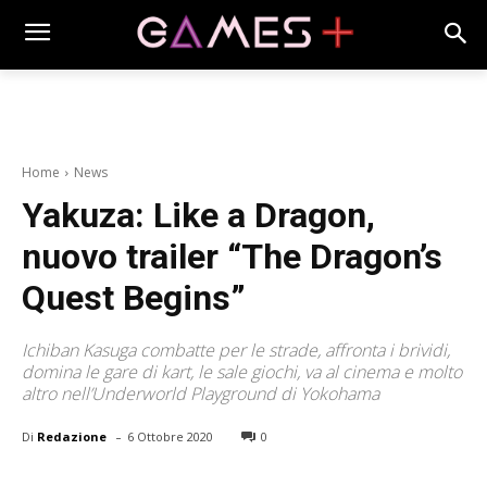
Home
News
Yakuza: Like a Dragon,
nuovo trailer “The Dragon’s
Quest Begins”
Ichiban Kasuga combatte per le strade, affronta i brividi,
domina le gare di kart, le sale giochi, va al cinema e molto
altro nell’Underworld Playground di Yokohama
-
Di
Redazione
6 Ottobre 2020
0