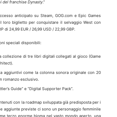
i del franchise Dynasty
.”
accesso anticipato su Steam, GOG.com e Epic Games
l loro biglietto per conquistare il selvaggio West con
RP di 24,99 EUR / 26,99 USD / 22,99 GBP.
ni speciali disponibili:
 collezione di tre libri digitali collegati al gioco (Game
itect).
ra aggiuntivi come la colonna sonora originale con 20
un romanzo esclusivo.
ler’s Guide” e “Digital Supporter Pack”.
ntenuti con la roadmap sviluppata già predisposta per i
 le aggiunte previste ci sono un personaggio femminile
 come terzo enorme bioma nel vasto mondo aperto, una