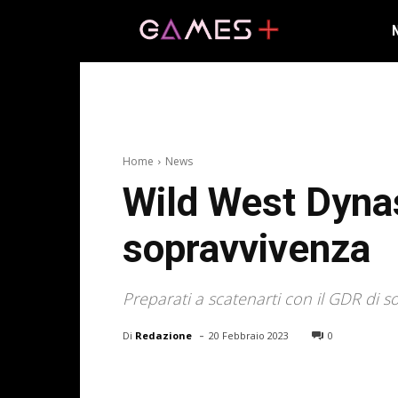
Home
News
Wild West Dynas
sopravvivenza
Preparati a scatenarti con il GDR di 
-
Di
Redazione
20 Febbraio 2023
0