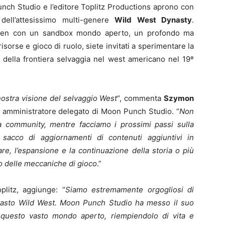
Punch Studio e l’editore Toplitz Productions aprono con
 dell’attesissimo multi-genere
Wild West Dynasty
.
riven con un sandbox mondo aperto, un profondo ma
 risorse e gioco di ruolo, siete invitati a sperimentare la
 della frontiera selvaggia nel west americano nel 19º
 nostra visione del selvaggio West
“, commenta
Szymon
e amministratore delegato di Moon Punch Studio. “
Non
la community, mentre facciamo i prossimi passi sulla
acco di aggiornamenti di contenuti aggiuntivi in
, l’espansione e la continuazione della storia o più
o delle meccaniche di gioco
.”
plitz, aggiunge: “
Siamo estremamente orgogliosi di
e vasto Wild West. Moon Punch Studio ha messo il suo
 questo vasto mondo aperto, riempiendolo di vita e