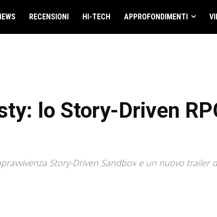
NEWS
RECENSIONI
HI-TECH
APPROFONDIMENTI
VI
ty: lo Story-Driven R
sopravvivenza Story-Driven Sandbox e un nuovo trailer d