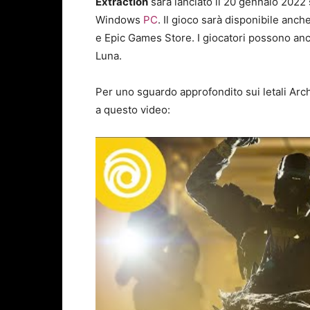
Extraction
sarà lanciato il 20 gennaio 202
Windows
PC
. Il gioco sarà disponibile anch
e Epic Games Store. I giocatori possono an
Luna.
Per uno sguardo approfondito sui letali Arch
a questo video: