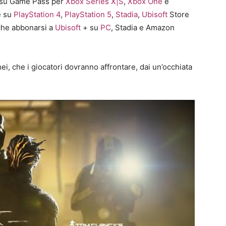
2 su Game Pass per
Xbox Series X|S
,
Xbox One
e
e su
PlayStation 4
,
PlayStation 5
,
Stadia
,
Ubisoft
Store
che abbonarsi a
Ubisoft
+ su
PC
, Stadia e Amazon
ei, che i giocatori dovranno affrontare, dai un’occhiata