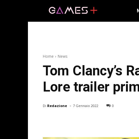
Home
News
Tom Clancy’s Ra
Lore trailer pr
-
Di
Redazione
7 Gennaio 2022
0