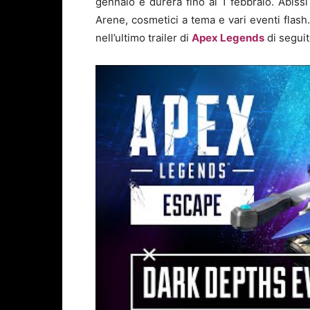
gennaio e durerà fino al 1 febbraio. Abiss
Arene, cosmetici a tema e vari eventi flash.
nell’ultimo trailer di
Apex Legends
di seguit