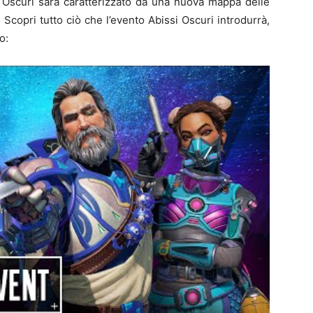
i Oscuri sarà caratterizzato da una nuova mappa delle
 Scopri tutto ciò che l’evento Abissi Oscuri introdurrà,
o: