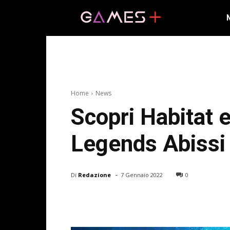
Home
News
Scopri Habitat 
Legends Abissi
-
Di
Redazione
7 Gennaio 2022
0