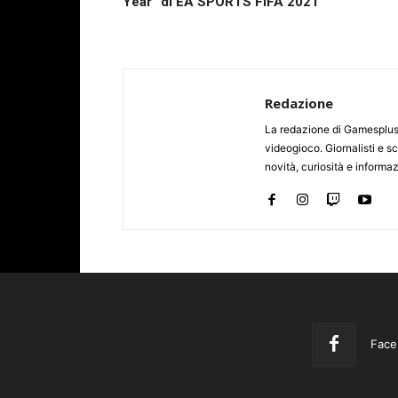
Year“ di EA SPORTS FIFA 2021
Redazione
La redazione di Gamesplus.
videogioco. Giornalisti e scr
novità, curiosità e informa
Face