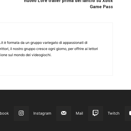
nuovo Lore trailer prima del lancio su Xbox
Game Pass
it è formata da un gruppo variegato di appassionati di
ittori, il nostro gruppo cresce ogni giorno, per offrire ai lettori
zione sul mondo dei videogiochi.
book
Instagram
Mail
Twitch