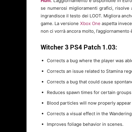
Hunt
. L’aggiornamento è disponibile in Euro
se numerosi miglioramenti grafici, risolve
ingrandisce il testo dei LOOT. Migliora anch
game. La versione
Xbox One
aspetta invece 
non ci vorrà ancora molto, l’aggiornamento è 
Witcher 3 PS4 Patch 1.03:
Corrects a bug where the player was able
Corrects an issue related to Stamina reg
Corrects a bug that could cause spontan
Reduces spawn times for certain groups
Blood particles will now properly appear 
Corrects a visual effect in the Wandering
Improves foliage behavior in scenes.