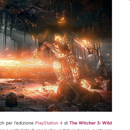
ch per l’edizione
PlayStation 4
di
The Witcher 3: Wild