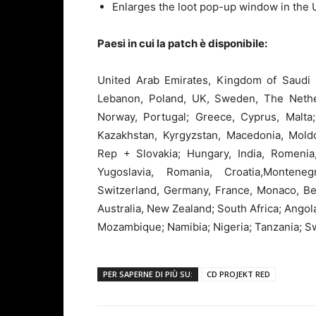
Enlarges the loot pop-up window in the U
Paesi in cui la patch è disponibile:
United Arab Emirates, Kingdom of Saudi A
Lebanon, Poland, UK, Sweden, The Netherl
Norway, Portugal; Greece, Cyprus, Malta; 
Kazakhstan, Kyrgyzstan, Macedonia, Moldo
Rep + Slovakia; Hungary, India, Romenia,
Yugoslavia, Romania, Croatia,Monteneg
Switzerland, Germany, France, Monaco, Bel
Australia, New Zealand; South Africa; Angol
Mozambique; Namibia; Nigeria; Tanzania; 
PER SAPERNE DI PIÙ SU:
CD PROJEKT RED