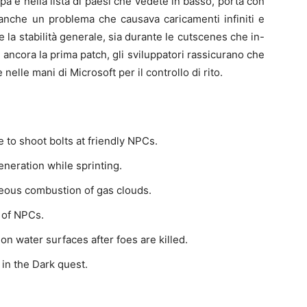
pa e nella lista di paesi che vedete in basso, porta con
 anche un problema che causava caricamenti infiniti e
e la stabilità generale, sia durante le cutscenes che in-
ancora la prima patch, gli sviluppatori rassicurano che
nelle mani di Microsoft per il controllo di rito.
 to shoot bolts at friendly NPCs.
eneration while sprinting.
eous combustion of gas clouds.
 of NPCs.
on water surfaces after foes are killed.
 in the Dark quest.