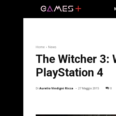
Home
News
The Witcher 3: 
PlayStation 4
-
Di
Aurelio Vindigni Ricca
27 Maggio 2015
0