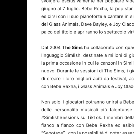
svolgerà esclusivamente nel popolare vide
giugno al 7 luglio. Bebe Rexha, la pop sta
esibirsi con il suo pianoforte e cantare in s
dei Glass Animals, Dave Bayley, e Joy Olado
palco del titolo e apriranno lo spettacolo vir
Dal 2004
The Sims
ha collaborato con quasi
linguaggio Simlish, destinate a milioni di gi
la prima occasione in cui le canzoni in Sim
nuovo. Durante le sessioni di The Sims, i gi
di creare i loro migliori abiti da festival,
con Bebe Rexha, i Glass Animals e Joy Ola
Non solo: i giocatori potranno unirsi a B
delle personalità musicali più talentuos
#SimlishSessions su TikTok. I membri della
fianco a fianco con Bebe Rexha ed esibir
“Sabotage”, con la possibilità di poter esse