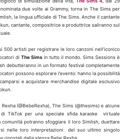
ogioco di simulazione della vita,
The Sims 4
, dal 29
r nominata due volte ai Grammy, torna in The Sims per
imlish, la lingua ufficiale di The Sims. Anche il cantante
kun, cantante, compositrice e produttrice saliranno sul
tuale.
 500 artisti per registrare le loro canzoni nell’iconico
ocatori di
The Sims
in tutto il mondo. Sims Sessions è
lish debutteranno in un formato festival completamente
ocatori possono esplorare l’evento: hanno la possibilità
 accamparsi e acquistare merchandise digitale esclusivo
dokun.
ebe Rexha (@BebeRexha), The Sims (@thesims) e alcune
e di TikTok per una speciale sfida karaoke virtuale
 comunità potranno sfoggiare il loro Simlish, duettare
si nelle loro interpretazioni del suo ultimo singolo
re ripostati dalla stessa Bebe Rexha.