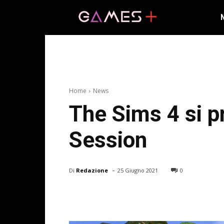
Home
News
The Sims 4 si p
Session
-
Di
Redazione
25 Giugno 2021
0