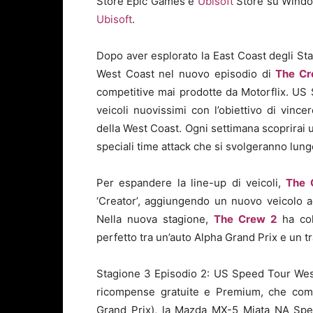
Store Epic Games e
Ubisoft
Store su Wind
Ubisoft
.
Dopo aver esplorato la East Coast degli Stat
West Coast nel nuovo episodio di
The Cr
competitive mai prodotte da Motorflix. US 
veicoli nuovissimi con l’obiettivo di vinc
della West Coast. Ogni settimana scoprirai un
speciali time attack che si svolgeranno lung
Per espandere la line-up di veicoli,
The 
‘Creator’, aggiungendo un nuovo veicolo ad
Nella nuova stagione,
The Crew 2
ha col
perfetto tra un’auto Alpha Grand Prix e un tr
Stagione 3 Episodio 2: US Speed Tour Wes
ricompense gratuite e Premium, che comp
Grand Prix), la Mazda MX-5 Miata NA Spea