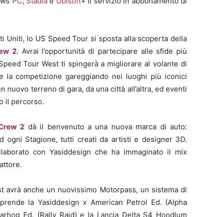
ows
PC
,
Stadia
e
Ubisoft
+ il servizio in abbonamento di
i Uniti, lo US Speed Tour si sposta alla scoperta della
ew 2
. Avrai l’opportunità di partecipare alle sfide più
Speed Tour West ti spingerà a migliorare al volante di
ere la competizione gareggiando nei luoghi più iconici
 nuovo terreno di gara, da una città all’altra, ed eventi
o il percorso.
Crew 2
dà il benvenuto a una nuova marca di auto:
 ogni Stagione, tutti creati da artisti e designer 3D.
laborato con Yasiddesign che ha immaginato il mix
attore.
t avrà anche un nuovissimo Motorpass, un sistema di
rende la Yasiddesign x American Petrol Ed. (Alpha
rhog Ed. (Rally Raid) e la Lancia Delta S4 Hoodlum