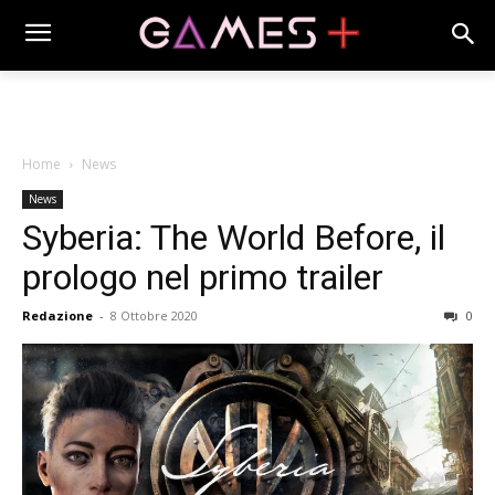
Home
News
News
Syberia: The World Before, il
prologo nel primo trailer
Redazione
-
8 Ottobre 2020
0