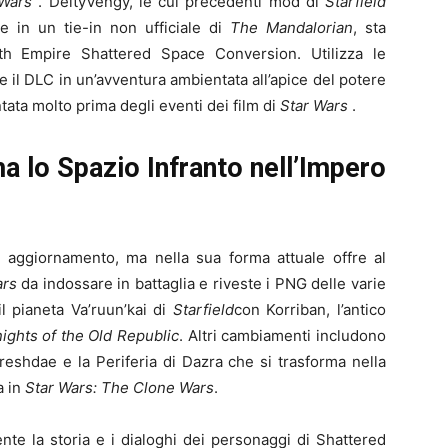
 Wars
. DeityVengy, le cui precedenti mod di
Starfield
e in un tie-in non ufficiale di
The Mandalorian
, sta
th Empire Shattered Space Conversion. Utilizza le
 il DLC in un’avventura ambientata all’apice del potere
tata molto prima degli eventi dei film di
Star Wars
.
a lo Spazio Infranto nell’Impero
 aggiornamento, ma nella sua forma attuale offre al
ars
da indossare in battaglia e riveste i PNG delle varie
 il pianeta Va’ruun’kai di
Starfield
con Korriban, l’antico
ights of the Old Republic
. Altri cambiamenti includono
reshdae e la Periferia di Dazra che si trasforma nella
a in
Star Wars: The Clone Wars
.
te la storia e i dialoghi dei personaggi di Shattered