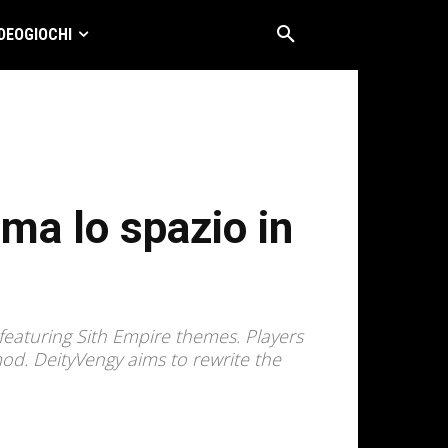
DEOGIOCHI
rma lo spazio in
featuring Sith Empire themes. Players
mod. DeityVengy aims to rewrite the