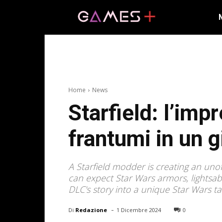
Home
News
Starfield: l’im
frantumi in un g
A Starfield modder is creating an uno
can expect Star Wars armors, lightsab
DLC's story into a unique Star Wars t
-
Di
Redazione
1 Dicembre 2024
0