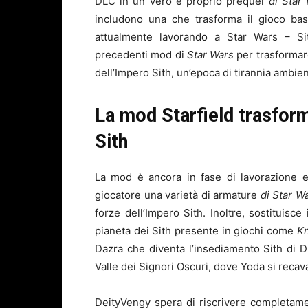
DLC in un vero e proprio prequel
di Star
includono una che trasforma il gioco bas
attualmente lavorando a Star Wars – Si
precedenti mod di
Star Wars
per trasformare
dell’Impero Sith, un’epoca di tirannia ambien
La mod Starfield trasform
Sith
La mod è ancora in fase di lavorazione e
giocatore una varietà di armature
di Star W
forze dell’Impero Sith. Inoltre, sostituisce
pianeta dei Sith presente in giochi come
Kn
Dazra che diventa l’insediamento Sith di D
Valle dei Signori Oscuri, dove Yoda si recav
DeityVengy spera di riscrivere completamen