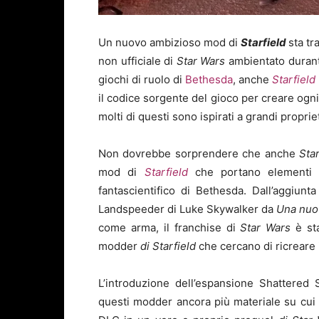
Un nuovo ambizioso mod di
Starfield
sta t
non ufficiale di
Star Wars
ambientato durante
giochi di ruolo di
Bethesda
, anche
Starfield
il codice sorgente del gioco per creare ogni
molti di questi sono ispirati a grandi propri
Non dovrebbe sorprendere che anche
Sta
mod di
Starfield
che portano elementi 
fantascientifico di Bethesda. Dall’aggiunta
Landspeeder di Luke Skywalker da
Una nuo
come arma, il franchise di
Star Wars
è st
modder
di Starfield
che cercano di ricreare 
L’introduzione dell’espansione Shattered
questi modder ancora più materiale su cui