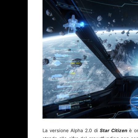
La versione Alpha 2.0 di
Star Citizen
è or