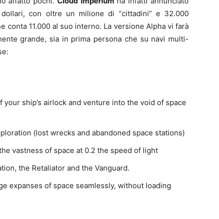
o affatto pochi.
Cloud Imperium
ha infatti annunciato
 dollari, con oltre un milione di “cittadini” e 32.000
 ne conta 11.000 al suo interno. La versione Alpha vi farà
mente grande, sia in prima persona che su navi multi-
se:
of your ship’s airlock and venture into the void of space
loration (lost wrecks and abandoned space stations)
the vastness of space at 0.2 the speed of light
tion, the Retaliator and the Vanguard.
rge expanses of space seamlessly, without loading