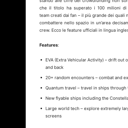
stando alle cifre del crowdfunding non son
che il titolo ha superato i 100 milioni di
team creati dai fan – il più grande dei quali
combattere nello spazio in un’area decisa
crew. Ecco le feature ufficiali in lingua ingle
Features
:
EVA (Extra Vehicular Activity) – drift out 
and back
20+ random encounters – combat and exp
Quantum travel – travel in ships through 
New flyable ships including the Constella
Large world tech – explore extremely la
screens