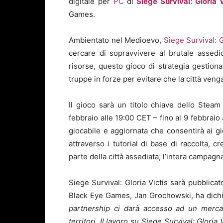
digitale per
PC
di
Siege Survival: Gloria V
Games.
Ambientato nel Medioevo,
Siege Survival: G
cercare di sopravvivere al brutale assedio
risorse, questo gioco di strategia gestiona
truppe in forze per evitare che la città veng
Il gioco sarà un titolo chiave dello Steam
febbraio alle 19:00 CET – fino al 9 febbra
giocabile e aggiornata che consentirà ai gio
attraverso i tutorial di base di raccolta,
parte della città assediata; l’intera campagna 
Siege Survival: Gloria Victis sarà pubblic
Black Eye Games, Jan Grochowski, ha dich
partnership ci darà accesso ad un mercato
territori.
Il lavoro su Siege Survival: Gloria