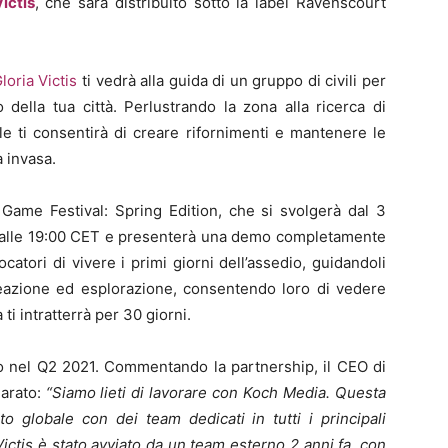
ictis
, che sarà distribuito sotto la label Ravenscourt
loria Victis
ti vedrà alla guida di un gruppo di civili per
 della tua città. Perlustrando la zona alla ricerca di
le ti consentirà di creare rifornimenti e mantenere le
a invasa.
 Game Festival: Spring Edition, che si svolgerà dal 3
io alle 19:00 CET e presenterà una demo completamente
catori di vivere i primi giorni dell’assedio, guidandoli
 creazione ed esplorazione, consentendo loro di vedere
ti intratterrà per 30 giorni.
ato nel Q2 2021. Commentando la partnership, il CEO di
iarato:
“Siamo lieti di lavorare con Koch Media. Questa
 globale con dei team dedicati in tutti i principali
 Victis è stato avviato da un team esterno 2 anni fa, con