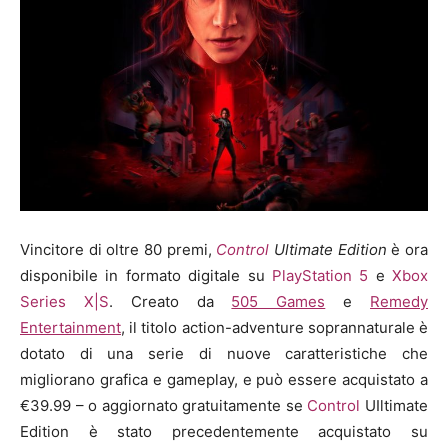
Vincitore di oltre 80 premi,
Control
Ultimate Edition
è ora
disponibile in formato digitale su
PlayStation
5
e
Xbox
Series X|S
. Creato da
505 Games
e
Remedy
Entertainment
, il titolo action-adventure soprannaturale è
dotato di una serie di nuove caratteristiche che
migliorano grafica e gameplay, e può essere acquistato a
€39.99 – o aggiornato gratuitamente se
Control
UIltimate
Edition è stato precedentemente acquistato su