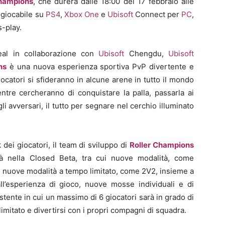
Champions
, che durerà dalle 18:00 del 17 febbraio alle
 giocabile su
PS4
,
Xbox One
e
Ubisoft
Connect per
PC
,
-play.
al in collaborazione con
Ubisoft
Chengdu,
Ubisoft
ns
è una nuova esperienza sportiva PvP divertente e
iocatori si sfideranno in alcune arene in tutto il mondo
entre cercheranno di conquistare la palla, passarla ai
 avversari, il tutto per segnare nel cerchio illuminato
dei giocatori, il team di sviluppo di
Roller Champions
à nella Closed Beta, tra cui nuove modalità, come
re nuove modalità a tempo limitato, come 2V2, insieme a
all’esperienza di gioco, nuove mosse individuali e di
stente in cui un massimo di 6 giocatori sarà in grado di
limitato e divertirsi con i propri compagni di squadra.