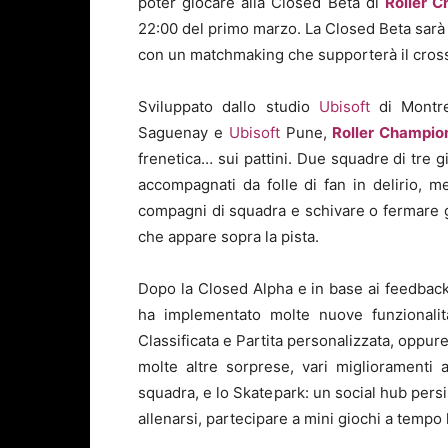
poter giocare alla Closed Beta di
Roller 
22:00 del primo marzo. La Closed Beta sarà
con un matchmaking che supporterà il cross
Sviluppato dallo studio
Ubisoft
di Montre
Saguenay e
Ubisoft
Pune,
Roller Champio
frenetica… sui pattini. Due squadre di tre g
accompagnati da folle di fan in delirio, m
compagni di squadra e schivare o fermare gli
che appare sopra la pista.
Dopo la Closed Alpha e in base ai feedback 
ha implementato molte nuove funzionalit
Classificata e Partita personalizzata, oppu
molte altre sorprese, vari miglioramenti 
squadra, e lo Skatepark: un social hub persi
allenarsi, partecipare a mini giochi a tempo 