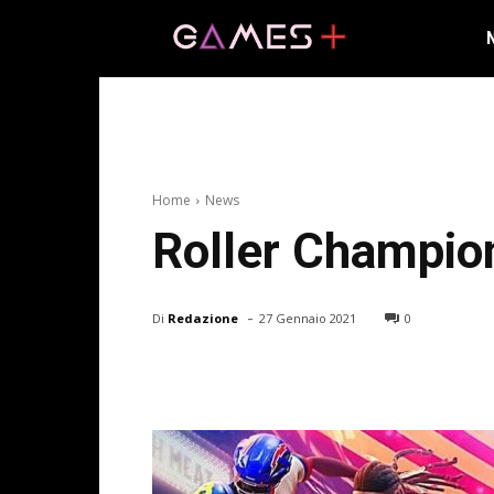
Home
News
Roller Champion
-
Di
Redazione
27 Gennaio 2021
0