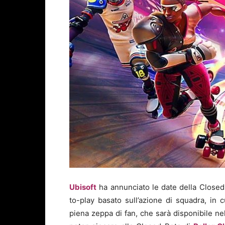
Ubisoft
ha annunciato le date della Closed
to-play basato sull’azione di squadra, in 
piena zeppa di fan, che sarà disponibile nel