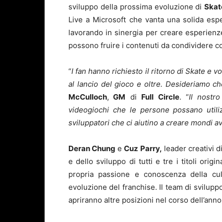
sviluppo della prossima evoluzione di
Skat
Live a Microsoft che vanta una solida esp
lavorando in sinergia per creare esperienze
possono fruire i contenuti da condividere co
“
I fan hanno richiesto il ritorno di Skate e 
al lancio del gioco e oltre. Desideriamo ch
McCulloch
,
GM
di
Full Circle
. “
Il nostro
videogiochi che le persone possano utiliz
sviluppatori che ci aiutino a creare mondi a
Deran Chung
e
Cuz Parry,
leader creativi d
e dello sviluppo di tutti e tre i titoli origi
propria passione e conoscenza della cult
evoluzione del franchise. Il team di sviluppo
apriranno altre posizioni nel corso dell’anno