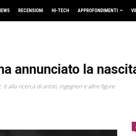
NEWS
RECENSIONI
HI-TECH
APPROFONDIMENTI
VI
ha annunciato la nascita
 alla ricerca di artisti, ingegneri e altre figure