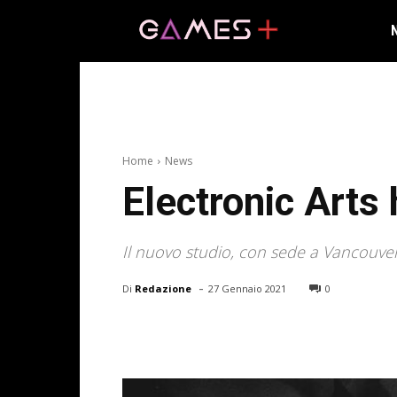
Home
News
Electronic Arts 
Il nuovo studio, con sede a Vancouver, è
-
Di
Redazione
27 Gennaio 2021
0