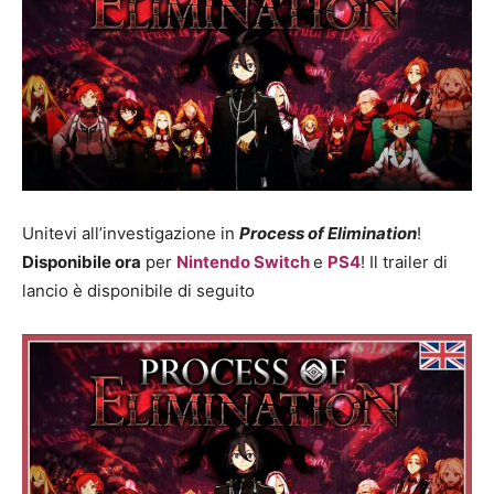
Unitevi all’investigazione in
Process of Elimination
!
Disponibile ora
per
Nintendo Switch
e
PS4
! Il trailer di
lancio è disponibile di seguito