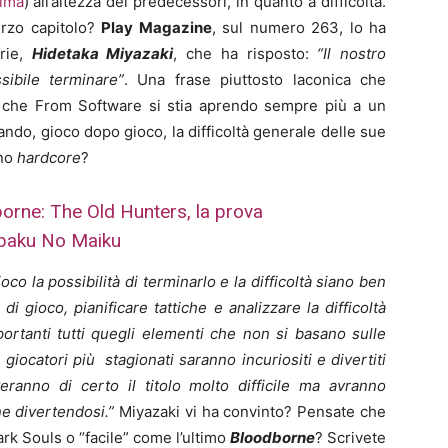
rima
) all’altezza dei predecessori, in quanto a difficoltà.
erzo capitolo?
Play Magazine
, sul numero 263, lo ha
erie,
Hidetaka Miyazaki
, che ha risposto:
“Il nostro
sibile terminare”
. Una frase piuttosto laconica che
e: che From Software si stia aprendo sempre più a un
ndo, gioco dopo gioco, la difficoltà generale delle sue
eno
hardcore
?
orne: The Old Hunters, la prova
abaku No Maiku
oco la possibilità di terminarlo e la difficoltà siano ben
 gioco, pianificare tattiche e analizzare la difficoltà
portanti tutti quegli elementi che non si basano sulle
iocatori più stagionati saranno incuriositi e divertiti
eranno di certo il titolo molto difficile ma avranno
ne divertendosi.”
Miyazaki vi ha convinto? Pensate che
ark Souls o “facile” come l’ultimo
Bloodborne
? Scrivete