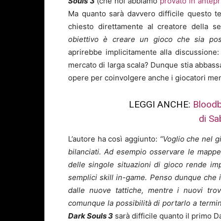
Souls 3
(che noi abbiamo
provato in antep
Ma quanto sarà davvero difficile questo t
chiesto direttamente al creatore della s
obiettivo è creare un gioco che sia pos
aprirebbe implicitamente alla discussion
mercato di larga scala? Dunque stia abbassa
opere per coinvolgere anche i giocatori m
LEGGI ANCHE:
Bloodb
di S
L’autore ha così aggiunto:
“Voglio che nel gi
bilanciati. Ad esempio osservare le mappe di
delle singole situazioni di gioco rende im
semplici skill in-game. Penso dunque che i g
dalle nuove tattiche, mentre i nuovi trov
comunque la possibilità di portarlo a termi
Dark Souls 3
sarà difficile quanto il primo D