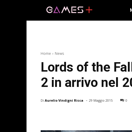
Home
News
Lords of the Fal
2 in arrivo nel 
-
Di
Aurelio Vindigni Ricca
29 Maggio 2015
0