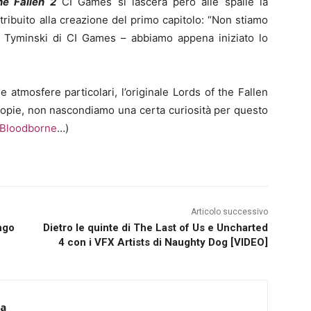
he Fallen 2
CI Games si lascerà però alle spalle la
ribuito alla creazione del primo capitolo: “Non stiamo
 Tyminski di CI Games – abbiamo appena iniziato lo
 atmosfere particolari, l’originale Lords of the Fallen
 copie, non nascondiamo una certa curiosità per questo
Bloodborne
…)
Articolo successivo
ngo
Dietro le quinte di The Last of Us e Uncharted
4 con i VFX Artists di Naughty Dog [VIDEO]
ca