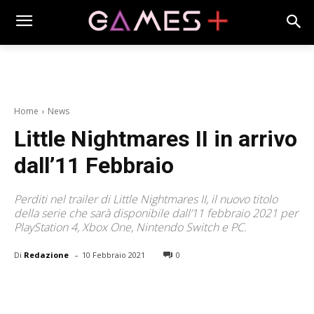
Home
News
Little Nightmares II in arrivo
dall’11 Febbraio
Perditi nel trailer di Little Nightmares II, il nuovo titolo
della serie che sarà disponibile dall’11 febbraio 2021 per
PlayStation 4, Xbox One, Nintendo Switch e PC.
-
Di
Redazione
10 Febbraio 2021
0