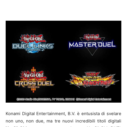
Konami Digital Entertainment, B.V. è entusista di svelare
non uno, non due, ma tre nuovi incredibili titoli digitali