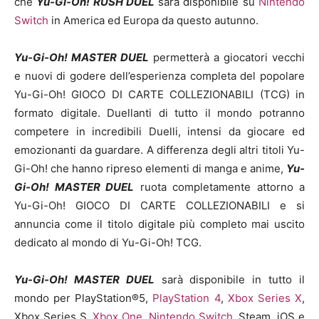
che
Yu-Gi-Oh! RUSH DUEL
sarà disponibile su
Nintendo
Switch
in America ed Europa da questo autunno.
Yu-Gi-Oh! MASTER DUEL
permetterà a giocatori vecchi
e nuovi di godere dell’esperienza completa del popolare
Yu-Gi-Oh! GIOCO DI CARTE COLLEZIONABILI (TCG) in
formato digitale. Duellanti di tutto il mondo potranno
competere in incredibili Duelli, intensi da giocare ed
emozionanti da guardare. A differenza degli altri titoli Yu-
Gi-Oh! che hanno ripreso elementi di manga e anime,
Yu-
Gi-Oh! MASTER DUEL
ruota completamente attorno a
Yu-Gi-Oh! GIOCO DI CARTE COLLEZIONABILI e si
annuncia come il titolo digitale più completo mai uscito
dedicato al mondo di Yu-Gi-Oh! TCG.
Yu-Gi-Oh! MASTER DUEL
sarà disponibile in tutto il
mondo per PlayStation®5,
PlayStation 4
,
Xbox Series X
,
Xbox Series S,
Xbox One
,
Nintendo Switch
, Steam, iOS e