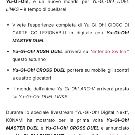
Yu-Gi-Oh!
, e un nuovo mondo per
Yu-Gi-Oh! DUEL
LINKS
– è tempo di duellare!
Vivete l’esperienze completa di Yu-Gi-Oh! GIOCO DI
CARTE COLLEZIONABILI in digitale con
Yu-Gi-Oh!
MASTER DUEL
Yu-Gi-Oh! RUSH DUEL
arriverà su
Nintendo Switch
™
questo autunno
Yu-Gi-Oh! CROSS DUEL
porterà su mobile gli scontri
a quattro giocatori
Il mondo dell’anime
Yu-Gi-Oh! ARC-V
arriverà presto
su
Yu-Gi-Oh!
DUEL LINKS
Durante lo speciale livestream “Yu-Gi-Oh! Digital Next”,
KONAMI ha mostrato per la prima volta
Yu-Gi-Oh!
MASTER DUEL
e
Yu-Gi-Oh! CROSS DUEL
e annunciato