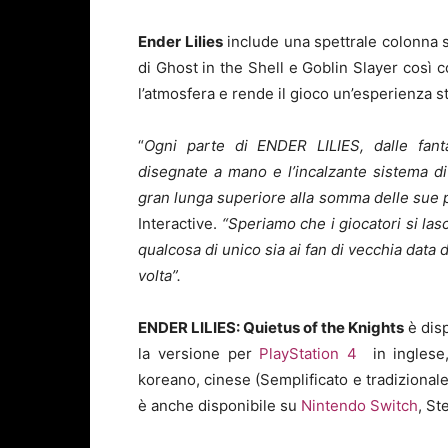
Ender Lilies
include una spettrale colonna 
di Ghost in the Shell e Goblin Slayer cos
l’atmosfera e rende il gioco un’esperienza st
“
Ogni parte di ENDER LILIES, dalle fant
disegnate a mano e l’incalzante sistema d
gran lunga superiore alla somma delle sue p
Interactive.
“Speriamo che i giocatori si lasc
qualcosa di unico sia ai fan di vecchia data 
volta”.
ENDER LILIES: Quietus of the Knights
è dis
la versione per
PlayStation 4
in inglese,
koreano, cinese (Semplificato e tradizionale
è anche disponibile su
Nintendo Switch
, S