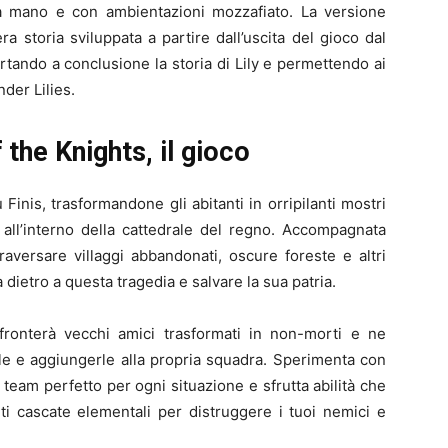
 mano e con ambientazioni mozzafiato. La versione
era storia sviluppata a partire dall’uscita del gioco dal
ortando a conclusione la storia di Lily e permettendo ai
der Lilies.
the Knights, il gioco
inis, trasformandone gli abitanti in orripilanti mostri
 all’interno della cattedrale del regno. Accompagnata
traversare villaggi abbandonati, oscure foreste e altri
à dietro a questa tragedia e salvare la sua patria.
affronterà vecchi amici trasformati in non-morti e ne
rle e aggiungerle alla propria squadra. Sperimenta con
team perfetto per ogni situazione e sfrutta abilità che
nti cascate elementali per distruggere i tuoi nemici e