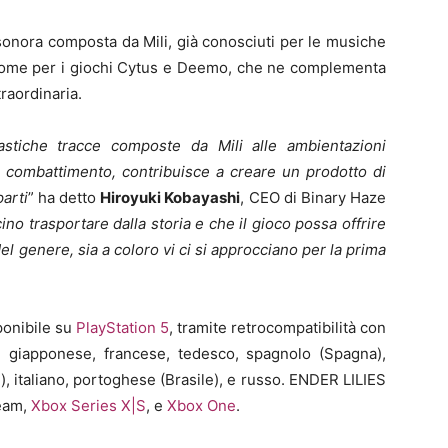
sonora composta da Mili, già conosciuti per le musiche
ì come per i giochi Cytus e Deemo, che ne complementa
raordinaria.
astiche tracce composte da Mili alle ambientazioni
i combattimento, contribuisce a creare un prodotto di
arti
” ha detto
Hiroyuki Kobayashi
, CEO di Binary Haze
ino trasportare dalla storia e che il gioco possa offrire
del genere, sia a coloro vi ci si approcciano per la prima
ponibile su
PlayStation 5
, tramite retrocompatibilità con
 giapponese, francese, tedesco, spagnolo (Spagna),
), italiano, portoghese (Brasile), e russo. ENDER LILIES
team,
Xbox Series X|S
, e
Xbox One
.