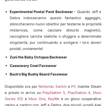
Experimental Postal Pack Backwear
– Quando Jeff e
Debra indosseranno questo fantastico aggeggio,
sbloccheranno nuovi obiettivi per testarne le proprietà
misteriose, come cacciare disturbi magnetici,
raccogliere cariche statiche o sfuggire a determinate
singolarità, pur continuando a svolgere i loro doveri
postali, ovviamente!
Zuni the Baby Octopus Backwear
Cassowary Cowl Facewear
Buck’s Big Bushy Beard Facewear
Disponibile ora per
Nintendo Switch
e
PC
tramite Steam
e presto in arrivo su
PlayStation 5
,
PlayStation 4
,
Xbox
Series X|S
e
Xbox One
,
KeyWe
è un gioco cooperativo
carino e caotico con Jeff e Debra, due piccoli uccelli kiwi