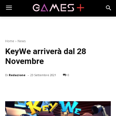
Home
News
KeyWe arriverà dal 28
Novembre
-
Di
Redazione
23 Settembre 2021
0