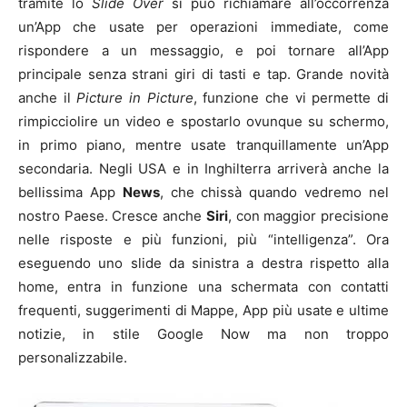
tramite lo
Slide Over
si può richiamare all’occorrenza
un’App che usate per operazioni immediate, come
rispondere a un messaggio, e poi tornare all’App
principale senza strani giri di tasti e tap. Grande novità
anche il
Picture in Picture
, funzione che vi permette di
rimpicciolire un video e spostarlo ovunque su schermo,
in primo piano, mentre usate tranquillamente un’App
secondaria. Negli USA e in Inghilterra arriverà anche la
bellissima App
News
, che chissà quando vedremo nel
nostro Paese. Cresce anche
Siri
, con maggior precisione
nelle risposte e più funzioni, più “intelligenza”. Ora
eseguendo uno slide da sinistra a destra rispetto alla
home, entra in funzione una schermata con contatti
frequenti, suggerimenti di Mappe, App più usate e ultime
notizie, in stile Google Now ma non troppo
personalizzabile.