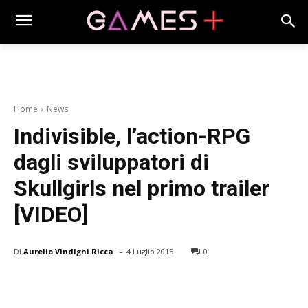
Home
News
Indivisible, l’action-RPG
dagli sviluppatori di
Skullgirls nel primo trailer
[VIDEO]
-
Di
Aurelio Vindigni Ricca
4 Luglio 2015
0