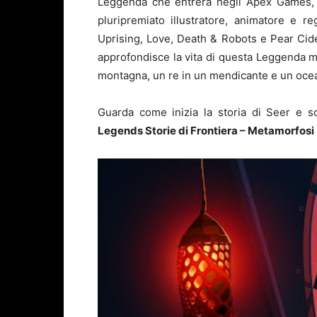
Leggenda che entrerà negli Apex Games, Se
pluripremiato illustratore, animatore e r
Uprising, Love, Death & Robots e Pear Cider
approfondisce la vita di questa Leggenda m
montagna, un re in un mendicante e un ocea
Guarda come inizia la storia di Seer e s
Legends Storie di Frontiera – Metamorfosi