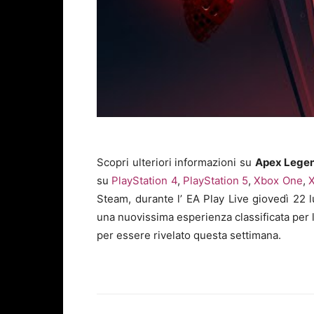
Scopri ulteriori informazioni su
Apex Lege
su
PlayStation 4
,
PlayStation 5
,
Xbox One
,
X
Steam, durante l’ EA Play Live giovedì 22 l
una nuovissima esperienza classificata per l
per essere rivelato questa settimana.