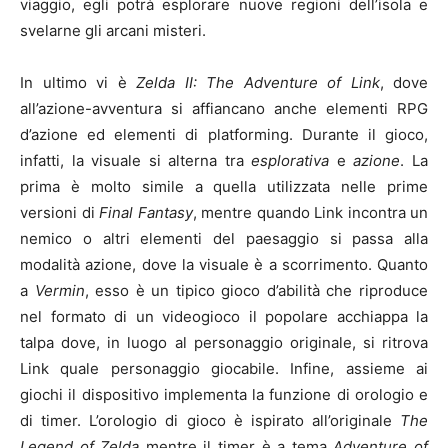
viaggio, egli potrà esplorare nuove regioni dell’isola e
svelarne gli arcani misteri.
In ultimo vi è
Zelda II: The Adventure of Link
, dove
all’azione-avventura si affiancano anche elementi RPG
d’azione ed elementi di platforming. Durante il gioco,
infatti, la visuale si alterna tra
esplorativa
e
azione
. La
prima è molto simile a quella utilizzata nelle prime
versioni di
Final Fantasy
, mentre quando Link incontra un
nemico o altri elementi del paesaggio si passa alla
modalità azione, dove la visuale è a scorrimento. Quanto
a
Vermin
, esso è un tipico gioco d’abilità che riproduce
nel formato di un videogioco il popolare acchiappa la
talpa dove, in luogo al personaggio originale, si ritrova
Link quale personaggio giocabile. Infine, assieme ai
giochi il dispositivo implementa la funzione di orologio e
di timer. L’orologio di gioco è ispirato all’originale
The
Legend of Zelda
mentre il timer è a tema
Adventure of