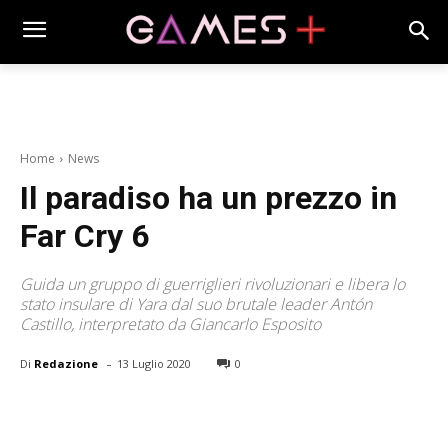
Home
News
Il paradiso ha un prezzo in
Far Cry 6
Guida un gruppo di guerriglieri rivoluzionari e libera lo
stato insulare di Yara dal suo brutale leader Antón
Castillo, interpretato da Giancarlo Esposito
-
Di
Redazione
13 Luglio 2020
0