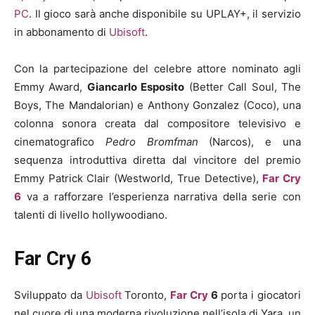
PC
. Il gioco sarà anche disponibile su UPLAY+, il servizio
in abbonamento di
Ubisoft
.
Con la partecipazione del celebre attore nominato agli
Emmy Award,
Giancarlo Esposito
(Better Call Soul, The
Boys, The Mandalorian) e Anthony Gonzalez (Coco), una
colonna sonora creata dal compositore televisivo e
cinematografico
Pedro Bromfman
(Narcos), e una
sequenza introduttiva diretta dal vincitore del premio
Emmy Patrick Clair (Westworld, True Detective),
Far Cry
6
va a rafforzare l’esperienza narrativa della serie con
talenti di livello hollywoodiano.
Far Cry 6
Sviluppato da
Ubisoft
Toronto,
Far Cry
6
porta i giocatori
nel cuore di una moderna rivoluzione nell’isola di Yara, un