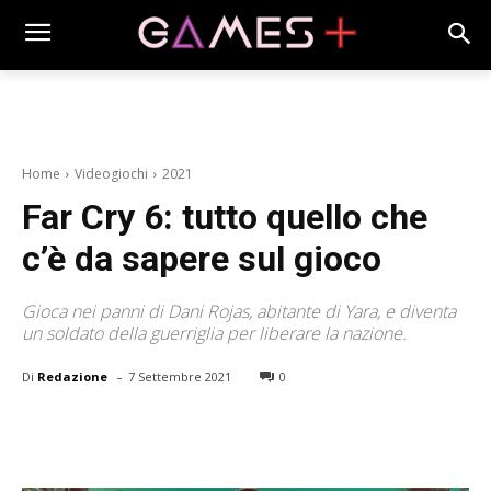
Home
Videogiochi
2021
Far Cry 6: tutto quello che
c’è da sapere sul gioco
Gioca nei panni di Dani Rojas, abitante di Yara, e diventa
un soldato della guerriglia per liberare la nazione.
-
Di
Redazione
7 Settembre 2021
0