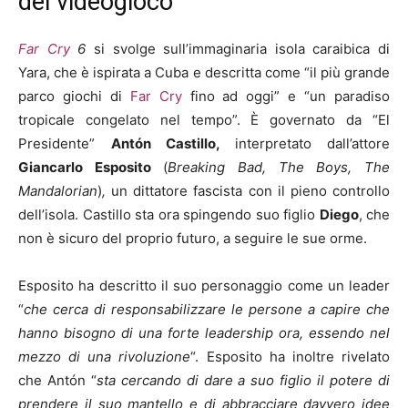
del videogioco
Far Cry
6
si svolge sull’immaginaria isola caraibica di
Yara, che è ispirata a Cuba e descritta come “il più grande
parco giochi di
Far Cry
fino ad oggi” e “un paradiso
tropicale congelato nel tempo”. È governato da “El
Presidente”
Antón Castillo,
interpretato dall’attore
Giancarlo
Esposito
(
Breaking Bad, The Boys, The
Mandalorian
)
,
un dittatore fascista con il pieno controllo
dell’isola. Castillo sta ora spingendo suo figlio
Diego
, che
non è sicuro del proprio futuro, a seguire le sue orme.
Esposito ha descritto il suo personaggio come un leader
“
che cerca di responsabilizzare le persone a capire che
hanno bisogno di una forte leadership ora, essendo nel
mezzo di una rivoluzione
“. Esposito ha inoltre rivelato
che Antón “
sta cercando di dare a suo figlio il potere di
prendere il suo mantello e di abbracciare davvero idee