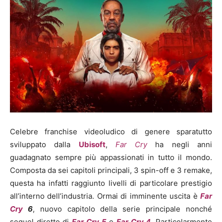
Celebre franchise videoludico di genere sparatutto
sviluppato dalla
Ubisoft
,
Far Cry
ha negli anni
guadagnato sempre più appassionati in tutto il mondo.
Composta da sei capitoli principali, 3 spin-off e 3 remake,
questa ha infatti raggiunto livelli di particolare prestigio
all’interno dell’industria. Ormai di imminente uscita è
Far
Cry
6
, nuovo capitolo della serie principale nonché
sequel diretto di
Far Cry 5
e
Far Cry 4
.
Particolarmente