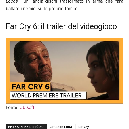
Locos”
, un lancia-dischi trasformato in arma che farà
ballare i nemici sulle proprie tombe.
Far Cry 6: il trailer del videogioco
Fonte:
Ubisoft
PER SAPERNE DI PIÙ SU:
Amazon Luna
Far Cry