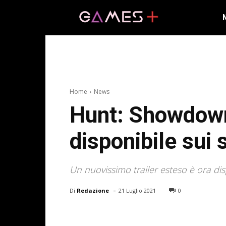
Home
News
Hunt: Showdown
disponibile sui
Un nuovissimo trailer esteso è ora dis
-
Di
Redazione
21 Luglio 2021
0