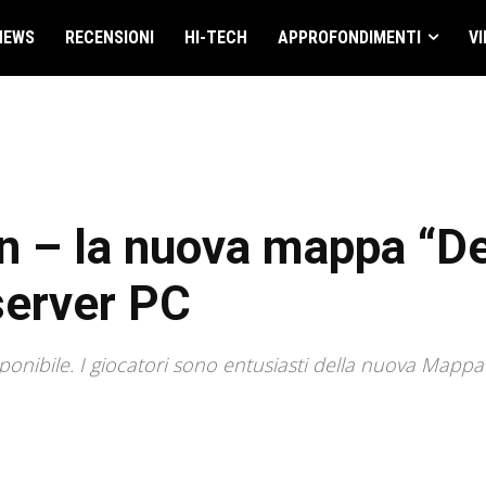
NEWS
RECENSIONI
HI-TECH
APPROFONDIMENTI
VI
 – la nuova mappa “De
 server PC
ponibile. I giocatori sono entusiasti della nuova Mappa