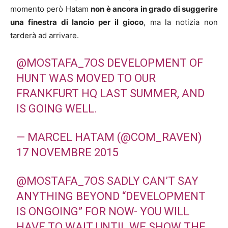
momento però Hatam
non è ancora in grado di suggerire
una finestra di lancio per il gioco
, ma la notizia non
tarderà ad arrivare.
@MOSTAFA_7OS
DEVELOPMENT OF
HUNT WAS MOVED TO OUR
FRANKFURT HQ LAST SUMMER, AND
IS GOING WELL.
— MARCEL HATAM (@COM_RAVEN)
17 NOVEMBRE 2015
@MOSTAFA_7OS
SADLY CAN’T SAY
ANYTHING BEYOND “DEVELOPMENT
IS ONGOING” FOR NOW- YOU WILL
HAVE TO WAIT UNTIL WE SHOW THE