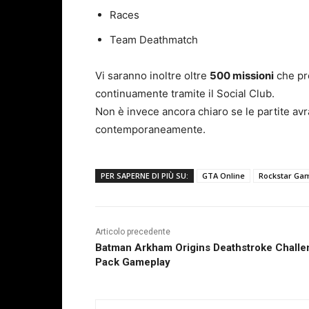
Races
Team Deathmatch
Vi saranno inoltre oltre
500 missioni
che pr
continuamente tramite il Social Club.
Non è invece ancora chiaro se le partite av
contemporaneamente.
PER SAPERNE DI PIÙ SU:
GTA Online
Rockstar Ga
Articolo precedente
Batman Arkham Origins Deathstroke Challe
Pack Gameplay