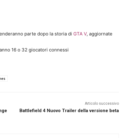
enderanno parte dopo la storia di
GTA V
, aggiornate
ranno 16 o 32 giocatori connessi
mes
Articolo successivo
nge
Battlefield 4 Nuovo Trailer della versione beta