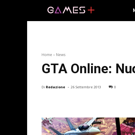
Home
News
GTA Online: Nuo
-
Di
Redazione
26 Settembre 2013
0