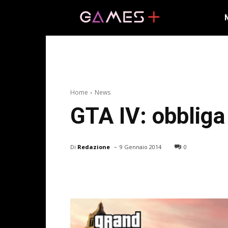
Home
News
GTA IV: obbliga 
-
Di
Redazione
9 Gennaio 2014
0