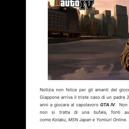
Notizia non felice per gli amanti del gio
Giappone arriva il triste caso di un padre 
anni a giocare al capolavoro
GTA IV
. Non 
non si tratta di una bufala, fonti au
come
Kotaku
,
MSN Japan
e
Yomiuri Online.