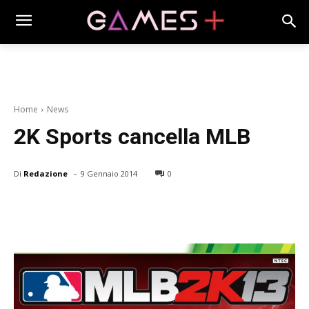
Home
News
2K Sports cancella MLB
-
Di
Redazione
9 Gennaio 2014
0