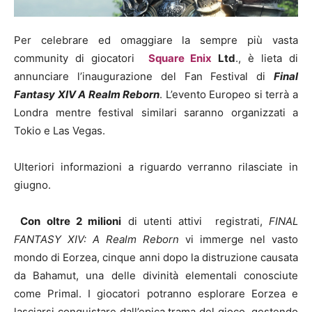
Per celebrare ed omaggiare la sempre più vasta
community di giocatori
Square Enix
Ltd
., è lieta di
annunciare l’inaugurazione del Fan Festival di
Final
Fantasy XIV A Realm Reborn
. L’evento Europeo si terrà a
Londra mentre festival similari saranno organizzati a
Tokio e Las Vegas.
Ulteriori informazioni a riguardo verranno rilasciate in
giugno.
Con oltre 2 milioni
di utenti attivi registrati,
FINAL
FANTASY XIV: A Realm Reborn
vi immerge nel vasto
mondo di Eorzea, cinque anni dopo la distruzione causata
da Bahamut, una delle divinità elementali conosciute
come Primal. I giocatori potranno esplorare Eorzea e
lasciarsi conquistare dall’epica trama del gioco, gestendo