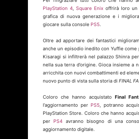
Per ringraziare tutti coloro che hanno 
PlayStation 4
,
Square Enix
offrirà loro u
grafica di nuova generazione e i migliora
giocare sulla console
PS5
.
Oltre ad apportare dei fantastici migliora
anche un episodio inedito con Yuffie come p
Kisaragi si infiltrerà nel palazzo Shinra pe
nella sua terra d’origine. Gioca insieme a 
arricchita con nuovi combattimenti ed eleme
nuovo punto di vista sulla storia di
FINAL F
Coloro che hanno acquistato
Final Fan
l’aggiornamento per
PS5
, potranno acqui
PlayStation Store. Coloro che hanno acquis
per
PS4
avranno bisogno di una cons
aggiornamento digitale.