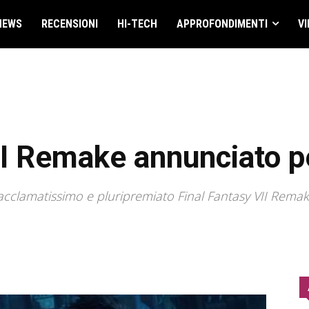
NEWS
RECENSIONI
HI-TECH
APPROFONDIMENTI
VI
II Remake annunciato p
acclamatissimo e pluripremiato Final Fantasy VII Remake