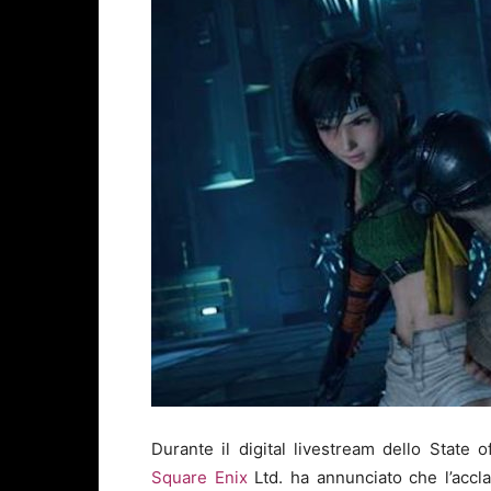
Durante il digital livestream dello State 
Square Enix
Ltd.
ha annunciato che l’accl