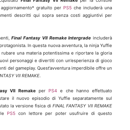
acquistato
Final Fantasy VII Remake
per la console
n aggiornamento* gratuito per
PS5
che includerà una
menti descritti qui sopra senza costi aggiuntivi per
menti,
Final Fantasy VII Remake
Intergrade
includerà
rotagonista. In questa nuova avventura, la ninja Yuffie
r rubare una materia potentissima e riportare la gloria
nuovi personaggi e divertiti con un’esperienza di gioco
nti del gameplay. Quest’avventura imperdibile offre un
ANTASY VII REMAKE
.
tasy VII Remake
per
PS4
e che hanno effettuato
stare il nuovo episodio di Yuffie separatamente sul
tato la versione fisica di
FINAL FANTASY VII REMAKE
ole
PS5
con lettore per poter usufruire di questo