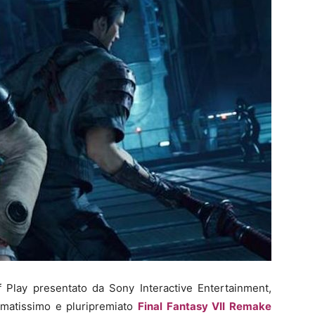
of Play presentato da Sony Interactive Entertainment,
amatissimo e pluripremiato
Final Fantasy VII Remake