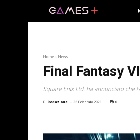
Home
News
Final Fantasy V
Square Enix Ltd. ha annunciato che l'
-
Di
Redazione
26 Febbraio 2021
0