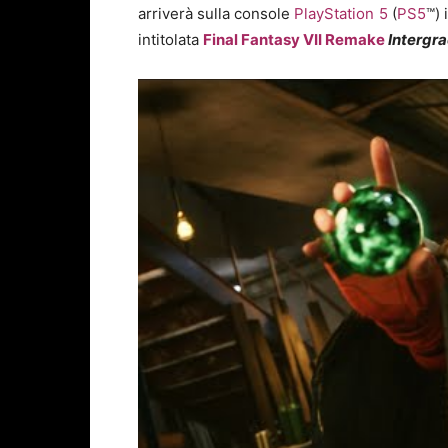
arriverà sulla console
PlayStation 5
(
PS5
™) 
intitolata
Final Fantasy VII Remake
Intergr