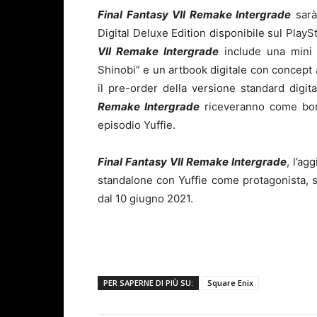
Final Fantasy VII Remake
Intergrade
sarà 
Digital Deluxe Edition disponibile sul PlayS
VII Remake
Intergrade
include una mini 
Shinobi” e un artbook digitale con concept
il pre-order della versione standard digit
Remake
Intergrade
riceveranno come bon
episodio Yuffie.
Final Fantasy VII Remake
Intergrade
, l’a
standalone con Yuffie come protagonista, s
dal 10 giugno 2021.
PER SAPERNE DI PIÙ SU:
Square Enix