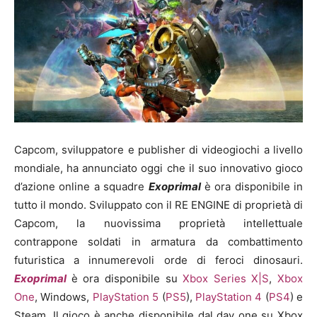
Capcom, sviluppatore e publisher di videogiochi a livello
mondiale, ha annunciato oggi che il suo innovativo gioco
d’azione online a squadre
Exoprimal
è ora disponibile in
tutto il mondo. Sviluppato con il RE ENGINE di proprietà di
Capcom, la nuovissima proprietà intellettuale
contrappone soldati in armatura da combattimento
futuristica a innumerevoli orde di feroci dinosauri.
Exoprimal
è ora disponibile su
Xbox Series X|S
,
Xbox
One
, Windows,
PlayStation 5
(
PS5
),
PlayStation 4
(
PS4
) e
Steam. Il gioco è anche disponibile dal day one su Xbox