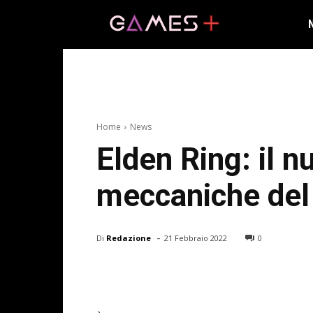
Home
News
Elden Ring: il n
meccaniche del
-
Di
Redazione
21 Febbraio 2022
0